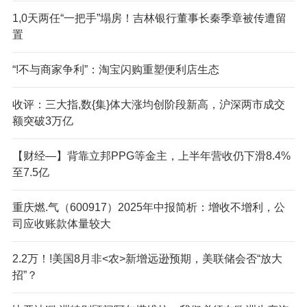
1,0天两任“一把手”塌房！吉林银行董事长秦季章被传遭留
置
“!不与商家争利”：淘宝闪购重塑便利店生态
收评：三大指,数{集}体大涨均创阶段新高，沪深两市成交
额突破3万亿
【财经—】背靠立邦PPG等金主，上半年营收仍下滑8.4%
至7.5亿
重庆燃.气（600917）2025年中报简析：增收不增利，公
司应收账款体量较大
2.2万！!美国8月非<农>新增远逊预期，美联储会否“放大
招”？