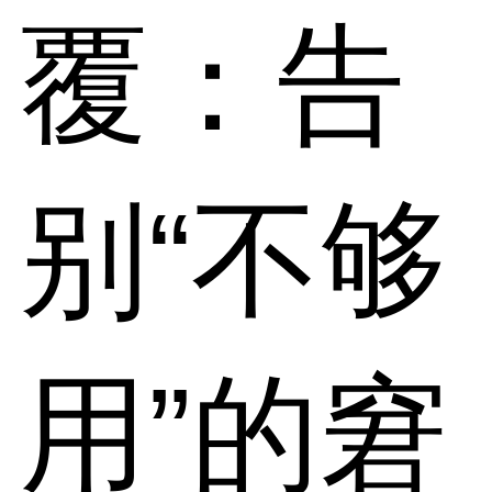
覆：告
别“不够
用”的窘