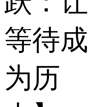
跃：让
等待成
为历