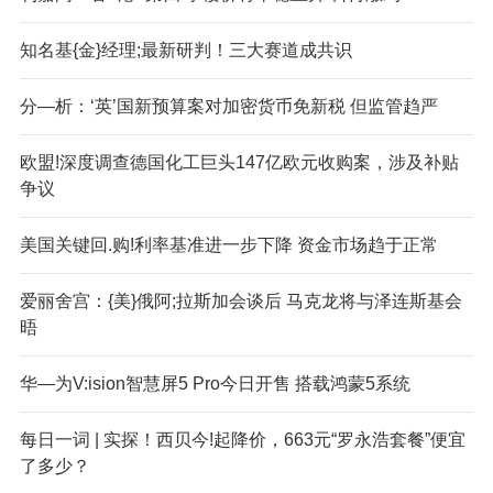
知名基{金}经理;最新研判！三大赛道成共识
分—析：‘英’国新预算案对加密货币免新税 但监管趋严
欧盟!深度调查德国化工巨头147亿欧元收购案，涉及补贴
争议
美国关键回.购!利率基准进一步下降 资金市场趋于正常
爱丽舍宫：{美}俄阿;拉斯加会谈后 马克龙将与泽连斯基会
晤
华—为V:ision智慧屏5 Pro今日开售 搭载鸿蒙5系统
每日一词 | 实探！西贝今!起降价，663元“罗永浩套餐”便宜
了多少？