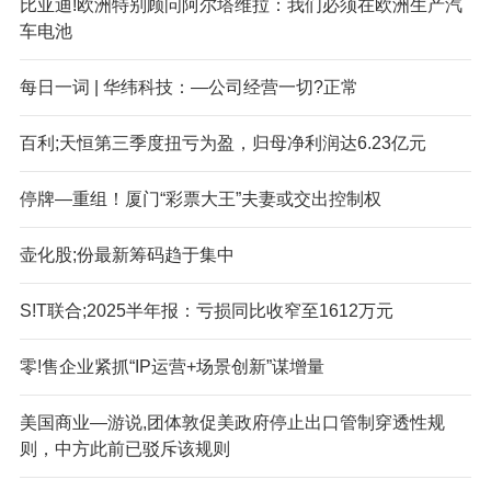
比亚迪!欧洲特别顾问阿尔塔维拉：我们必须在欧洲生产汽
车电池
每日一词 | 华纬科技：—公司经营一切?正常
百利;天恒第三季度扭亏为盈，归母净利润达6.23亿元
停牌—重组！厦门“彩票大王”夫妻或交出控制权
壶化股;份最新筹码趋于集中
S!T联合;2025半年报：亏损同比收窄至1612万元
零!售企业紧抓“IP运营+场景创新”谋增量
美国商业—游说,团体敦促美政府停止出口管制穿透性规
则，中方此前已驳斥该规则