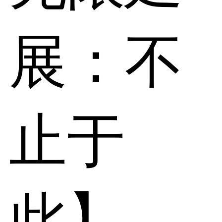
展：不
止于
此】