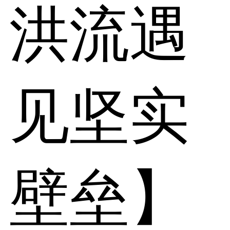
洪流遇
见坚实
壁垒】