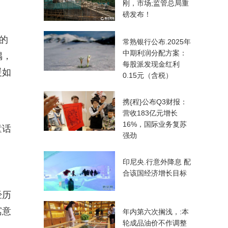
刚，市场;监管总局重
磅发布！
的
常熟银行公布.2025年
中期利润分配方案：
偶，
每股派发现金红利
暖如
0.15元（含税）
携{程}公布Q3财报：
营收183亿元增长
16%，国际业务复苏
童话
强劲
印尼央.行意外降息 配
合该国经济增长目标
经历
寓意
年内第六次搁浅，:本
轮成品油价不作调整