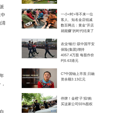
派
一小<时>等不来一位
水中
客人、知名金店锐减
的清
数百网点：黄金“开店
就能赚”的时代结束了
农业!银行:获中国平安
保险(集团)增持
4057.4万股 每股作价
约5.63港元
C?中国铀上市首;日融
年
资余额3.13亿元
务，
停牌！金橙‘子’拟!购
买这家公司55%股权
自