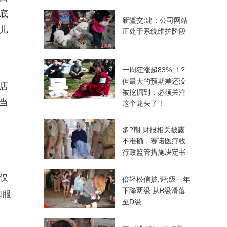
底
新疆交:建：公司网站
儿
正处于系统维护阶段
一周狂涨超83%;！?
但最大的预期差还没
店
被挖掘到，必须关注
当
这个龙头了！
多?期:财报相关披露
不准确，赛诺医疗收
行政监管措施决定书
仅
倍轻松信披.评;级一年
下降两级 从B级滑落
和服
至D级