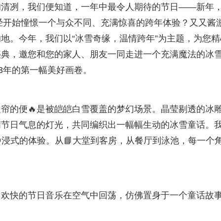
的清冽，我们便知道，一年中最令人期待的节日——新年
已经开始憧憬一个与众不同、充满惊喜的跨年体验？又又酱
地。今年，我们以“冰雪奇缘，温情跨年”为主题，为您精
盛典，邀您和您的家人、朋友一同走进一个充满魔法的冰
3年的第一幅美好画卷。
帘的便🔥是被皑皑白雪覆盖的梦幻场景。晶莹剔透的冰
满节日气息的灯光，共同编织出一幅幅生动的冰雪童话。
浸式的体验。从📘大堂到客房，从餐厅到泳池，每一个
，欢快的节日音乐在空气中回荡，仿佛置身于一个童话故