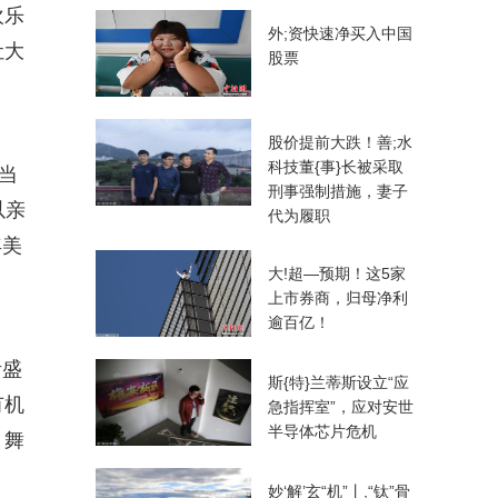
欢乐
外;资快速净买入中国
让大
股票
股价提前大跌！善;水
科技董{事}长被采取
当
刑事强制措施，妻子
以亲
代为履职
年美
大!超—预期！这5家
上市券商，归母净利
逾百亿！
听盛
斯{特}兰蒂斯设立“应
有机
急指挥室”，应对安世
半导体芯片危机
、舞
妙‘解’玄“机”丨,“钛”骨