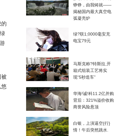
铮铮，由我铸就——
揭秘国内最大真空电
弧凝壳炉
您的
绿
绿?联1;0000毫安充
电宝79元
游
马斯克称?特斯拉,开
箱式组装工艺将实
围被
现“5秒造车”
以悠
华海!诚!科11.2亿并购
背后：321%溢价收购
商誉风险悬顶
白银，上演逼空{行}
情！午后突然跳水.