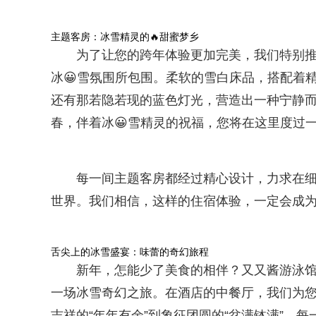
主题客房：冰雪精灵的🔥甜蜜梦乡
为了让您的跨年体验更加完美，我们特别推
冰😀雪氛围所包围。柔软的雪白床品，搭配着
还有那若隐若现的蓝色灯光，营造出一种宁静
春，伴着冰😀雪精灵的祝福，您将在这里度过
每一间主题客房都经过精心设计，力求在
世界。我们相信，这样的住宿体验，一定会成为
舌尖上的冰雪盛宴：味蕾的奇幻旅程
新年，怎能少了美食的相伴？又又酱游泳馆
一场冰雪奇幻之旅。在酒店的中餐厅，我们为
吉祥的“年年有余”到象征团圆的“盆满钵满”，