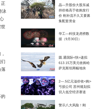
，正
晶—升股份大股东减
持价格高于收购发行
游泳
价 刚补流不久又要募
心
集配套资金
雪世
华工—科技龙虎榜数
据（9月30日）
雕，
圆.通国际<快>递拟
我们
613.15万美元收购哈
萨克斯坦两幅地块
角落
2—.5亿元溢价收<购>
亏损公司 苏州规划拟
切入低空经济赛道
事的
警示八大风险！刚