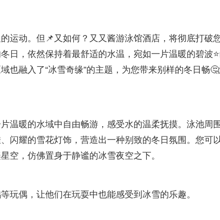
的运动。但📌又如何？又又酱游泳馆酒店，将彻底打破
冬日，依然保持着最舒适的水温，宛如一片温暖的碧波⭐
域也融入了“冰雪奇缘”的主题，为您带来别样的冬日畅🤔
一片温暖的水域中自由畅游，感受水的温柔抚摸。泳池周
挂、闪耀的雪花灯饰，营造出一种别致的冬日氛围。您可
璨星空，仿佛置身于静谧的冰雪夜空之下。
鹅等玩偶，让他们在玩耍中也能感受到冰雪的乐趣。