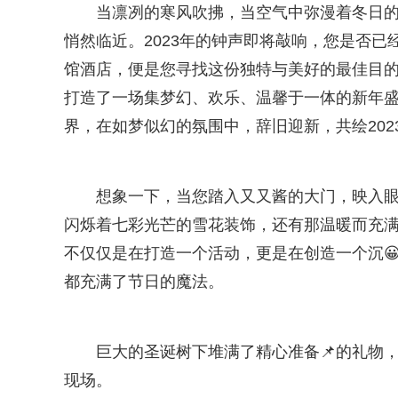
当凛冽的寒风吹拂，当空气中弥漫着冬日
悄然临近。2023年的钟声即将敲响，您是否
馆酒店，便是您寻找这份独特与美好的最佳目的
打造了一场集梦幻、欢乐、温馨于一体的新年
界，在如梦似幻的氛围中，辞旧迎新，共绘202
想象一下，当您踏入又又酱的大门，映入眼
闪烁着七彩光芒的雪花装饰，还有那温暖而充
不仅仅是在打造一个活动，更是在创造一个沉
都充满了节日的魔法。
巨大的圣诞树下堆满了精心准备📌的礼物
现场。