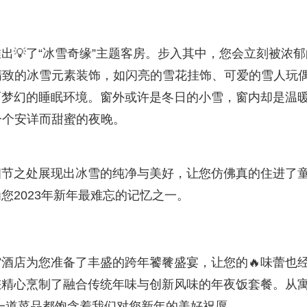
出💡了“冰雪奇缘”主题客房。步入其中，您会立刻被浓郁
精致的冰雪元素装饰，如闪亮的雪花挂饰、可爱的雪人玩
而梦幻的睡眠环境。窗外或许是冬日的小雪，窗内却是温
一个安详而甜蜜的夜晚。
细节之处展现出冰雪的纯净与美好，让您仿佛真的住进了
您2023年新年最难忘的记忆之一。
酒店为您准备了丰盛的跨年饕餮盛宴，让您的🔥味蕾也
您精心烹制了融合传统年味与创新风味的年夜饭套餐。从
每一道菜品都饱含着我们对您新年的美好祝愿。