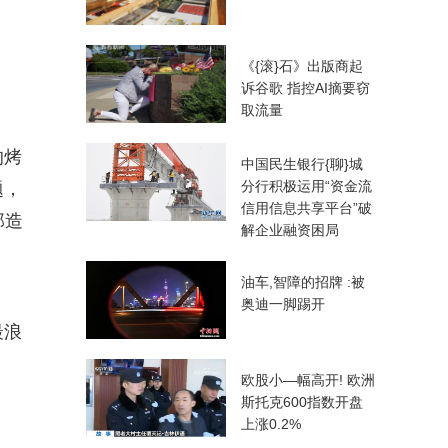
《{滚}石》出版商起
。
诉谷歌 指控AI摘要窃
取流量
的烤
中国民生银行{聊}城
分行积极运用“资金流
题，
信用信息共享平台”破
那造
解企业融资困局
油车,智障的招牌 :被
奥迪一脚踢开
最浪
欧股小—幅高开! 欧洲
斯托克600指数开盘
上涨0.2%