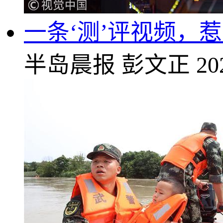
一条‘测’评视频，
半岛晨报
彭文正
20