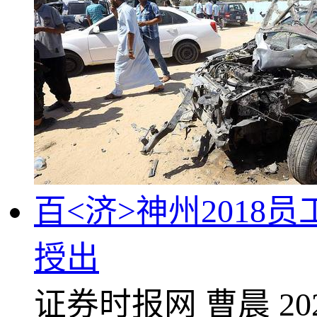
百<济>神州2018
授出
证券时报网
曹晨
20