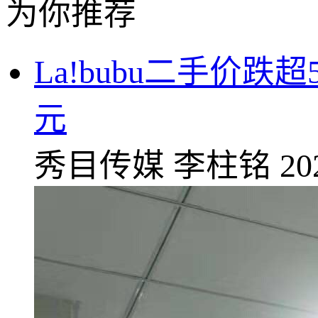
为你推荐
La!bubu二手价
元
秀目传媒
李柱铭
20