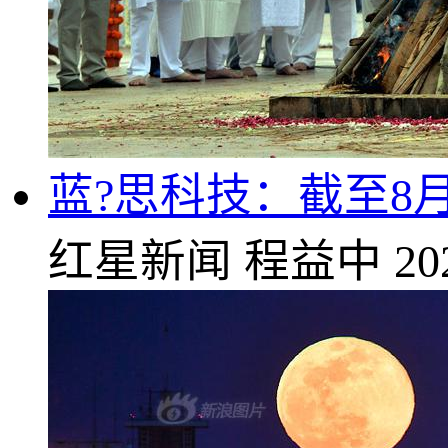
蓝?思科技：截至8月
红星新闻
程益中
20