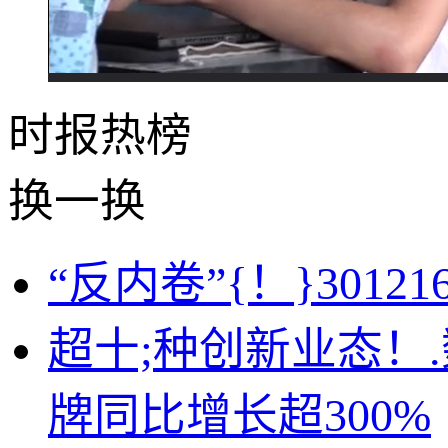
时报
热榜
换一换
“反内卷”{！}301
超十;种创新业态！.
牌同比增长超300%