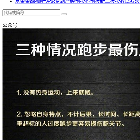
基金
金融
视听
评论
专题
产经
创投
科创板
新三板
投教
ESG
滚
公众号